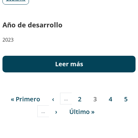
Año de desarrollo
2023
Leer más
Paginación
Primera página
Página anterior
Página
Página
Página
Pági
« Primero
‹
2
3
4
5
…
Siguiente página
Última página
›
Último »
…