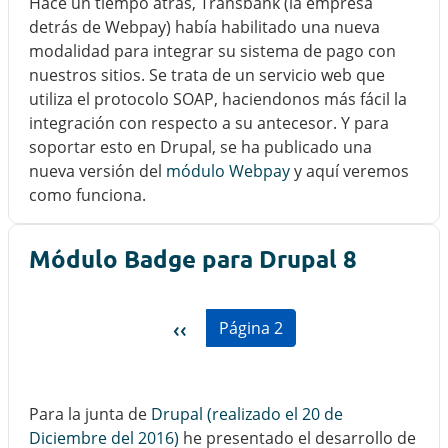
Hace un tiempo atrás, Transbank (la empresa
detrás de Webpay) había habilitado una nueva
modalidad para integrar su sistema de pago con
nuestros sitios. Se trata de un servicio web que
utiliza el protocolo SOAP, haciendonos más fácil la
integración con respecto a su antecesor. Y para
soportar esto en Drupal, se ha publicado una
nueva versión del
módulo Webpay
y aquí veremos
como funciona.
Módulo Badge para Drupal 8
Paginación
Página anterior
‹‹
Página 2
Para la junta de
Drupal (realizado el 20 de
Diciembre del 2016)
he presentado el desarrollo de