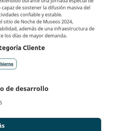
 extendido durante una jornada especial de
eb capaz de sostener la difusión masiva del
ividades confiable y estable.
el sitio de Noche de Museos 2024,
abilidad, además de una infraestructura de
nte los días de mayor demanda.
tegoría Cliente
bierno
o de desarrollo
5
ás