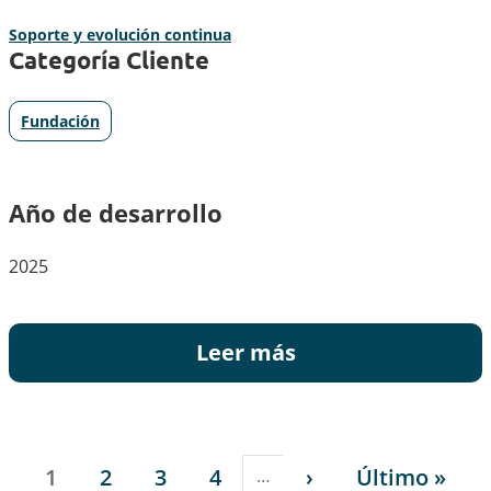
Soporte y evolución continua
Categoría Cliente
Fundación
Año de desarrollo
2025
Leer más
Paginación
Página
Página
Página
Página
Siguiente página
Última pági
1
2
3
4
›
Último »
…