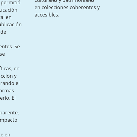
culturales y patrimoniales
 permitió
en colecciones coherentes y
ducación
accesibles.
al en
ublicación
 de
entes. Se
 se
ticas, en
ección y
grando el
formas
erio. El
parente,
 impacto
te en