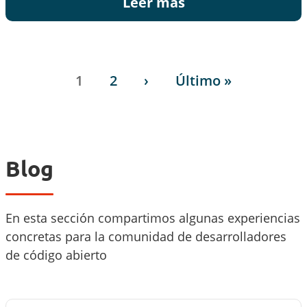
Leer más
Paginación
Página
Página
Siguiente página
Última página
1
2
›
Último »
Blog
En esta sección compartimos algunas experiencias
concretas para la comunidad de desarrolladores
de código abierto