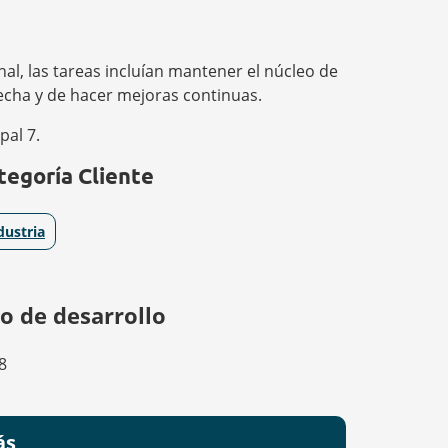
onal, las tareas incluían mantener el núcleo de
fecha y de hacer mejoras continuas.
pal 7.
tegoría Cliente
dustria
o de desarrollo
8
ás