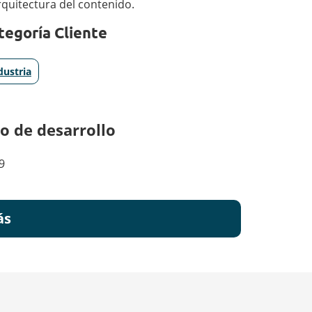
arquitectura del contenido.
tegoría Cliente
dustria
o de desarrollo
9
ás