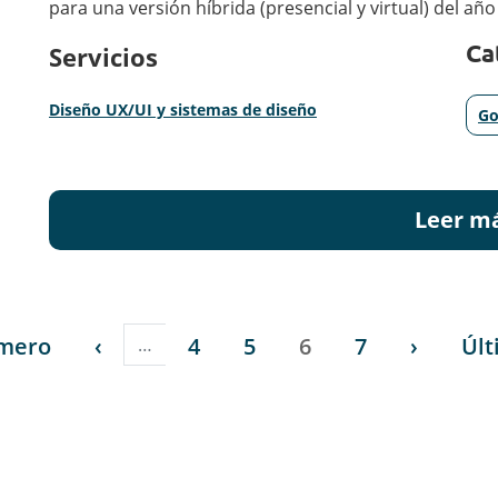
para una versión híbrida (presencial y virtual) del año
Ca
Servicios
Diseño UX/UI y sistemas de diseño
Go
Leer m
era página
Página anterior
Página
Página
Página
Página
Siguien
Últ
imero
‹
4
5
6
7
›
Últ
…