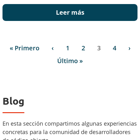
Leer más
Paginación
Primera página
Página anterior
Página
Página
Página
Página
Sig
« Primero
‹
1
2
3
4
›
Última página
Último »
Blog
En esta sección compartimos algunas experiencias
concretas para la comunidad de desarrolladores