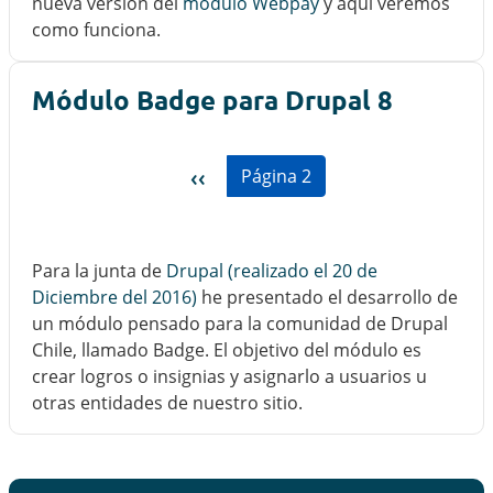
nueva versión del
módulo Webpay
y aquí veremos
como funciona.
Módulo Badge para Drupal 8
Paginación
Página anterior
‹‹
Página 2
Para la junta de
Drupal (realizado el 20 de
Diciembre del 2016)
he presentado el desarrollo de
un módulo pensado para la comunidad de Drupal
Chile, llamado Badge. El objetivo del módulo es
crear logros o insignias y asignarlo a usuarios u
otras entidades de nuestro sitio.