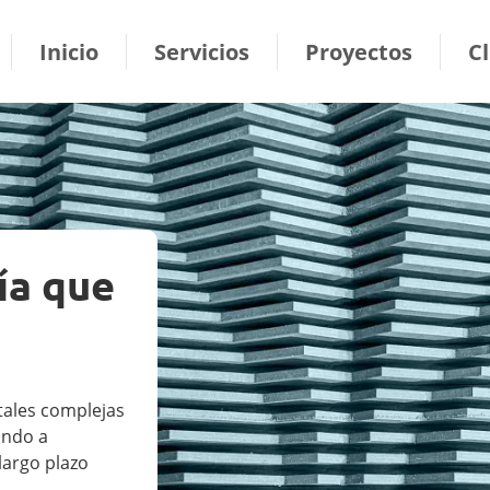
ion
Inicio
Servicios
Proyectos
C
ía que
tales complejas
ando a
largo plazo