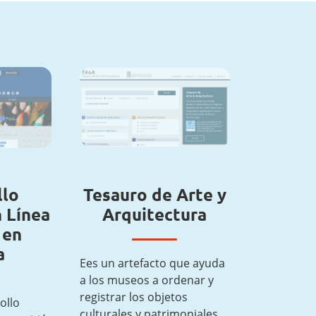
llo
Tesauro de Arte y
 Línea
Arquitectura
 en
a
Ees un artefacto que ayuda
a los museos a ordenar y
registrar los objetos
ollo
culturales y patrimoniales