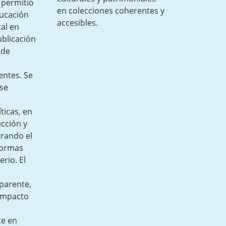
 permitió
en colecciones coherentes y
ducación
accesibles.
al en
ublicación
 de
entes. Se
 se
ticas, en
ección y
grando el
formas
erio. El
parente,
 impacto
te en