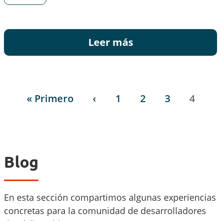
Leer más
Paginación
Primera página
Página anterior
Página
Página
Página
Págin
« Primero
‹
1
2
3
4
Blog
En esta sección compartimos algunas experiencias
concretas para la comunidad de desarrolladores