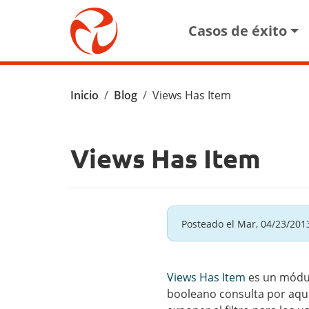
Pasar al contenido principal
Main navigat
Casos de éxito
Ruta de navegación
Inicio
Blog
Views Has Item
Views Has Item
Posteado el
Mar, 04/23/2013
Views Has Item
es un módulo
booleano consulta por aque