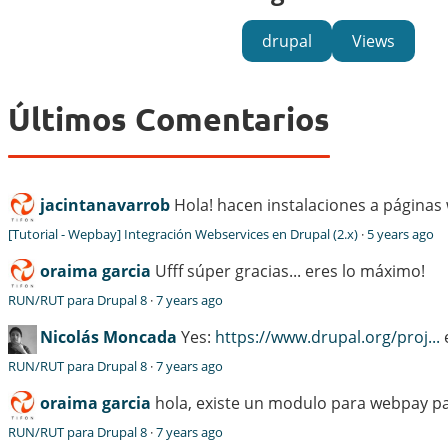
drupal
Views
Últimos Comentarios
jacintanavarrob
Hola! hacen instalaciones a páginas
[Tutorial - Wepbay] Integración Webservices en Drupal (2.x)
·
5 years ago
oraima garcia
Ufff súper gracias... eres lo máximo!
RUN/RUT para Drupal 8
·
7 years ago
Nicolás Moncada
Yes:
https://www.drupal.org/proj...
e
RUN/RUT para Drupal 8
·
7 years ago
oraima garcia
hola, existe un modulo para webpay pa
RUN/RUT para Drupal 8
·
7 years ago