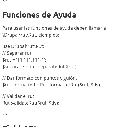
?>
Funciones de Ayuda
Para usar las funciones de ayuda deben llamar a
\Drupal\rut\Rut, ejemplos:
use Drupal\rut\Rut;
// Separar rut
$rut = '11.111.111-1';
$separate = Rut::separateRut($rut);
// Dar formato con puntos y guión.
$rut_formatted = Rut::formatterRut($rut, $dv);
// Validar el rut.
Rut::validateRut($rut, $dv);
?>