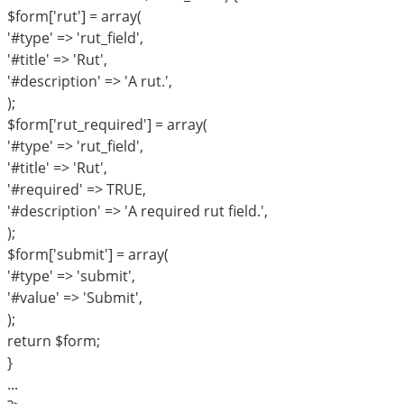
$form['rut'] = array(
'#type' => 'rut_field',
'#title' => 'Rut',
'#description' => 'A rut.',
);
$form['rut_required'] = array(
'#type' => 'rut_field',
'#title' => 'Rut',
'#required' => TRUE,
'#description' => 'A required rut field.',
);
$form['submit'] = array(
'#type' => 'submit',
'#value' => 'Submit',
);
return $form;
}
...