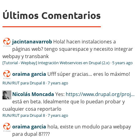
Últimos Comentarios
jacintanavarrob
Hola! hacen instalaciones a
páginas web? tengo squarespace y necesito integrar
webpay y transbank
[Tutorial - Wepbay] Integración Webservices en Drupal (2.x)
·
5 years ago
oraima garcia
Ufff súper gracias... eres lo máximo!
RUN/RUT para Drupal 8
·
7 years ago
Nicolás Moncada
Yes:
https://www.drupal.org/proj...
está en beta. Idealmente que lo puedan probar y
cualquier cosa reportarlo
RUN/RUT para Drupal 8
·
7 years ago
oraima garcia
hola, existe un modulo para webpay
para dupal 8????