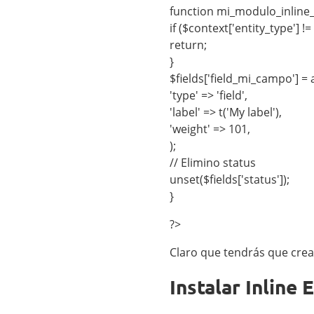
function mi_modulo_inline_e
if ($context['entity_type'] !=
return;
}
$fields['field_mi_campo'] = 
'type' => 'field',
'label' => t('My label'),
'weight' => 101,
);
// Elimino status
unset($fields['status']);
}
?>
Claro que tendrás que crea
Instalar Inline