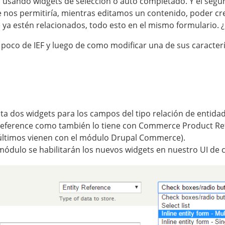
í usando widgets de selección o auto completado. Y el segu
nos permitiría, mientras editamos un contenido, poder cre
 ya estén relacionados, todo esto en el mismo formulario. 
 poco de IEF y luego de como modificar una de sus caracterís
ta dos widgets para los campos del tipo relación de entidad
 Reference como también lo tiene con Commerce Product R
 últimos vienen con el módulo Drupal Commerce).
módulo se habilitarán los nuevos widgets en nuestro UI de