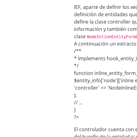
IEF, aparte de definir los 
definición de entidades que
define la clase controller 
información y también como 
clase
NodeInlineEntityForm
A continuación un extracto 
/**
* Implements hook_entity_in
*/
function inline_entity_form_
$entity_info['node']['inline 
'controller' => 'NodeInline
);
// ...
}
?>
El controlador cuenta con
del bundle de la entidad si 