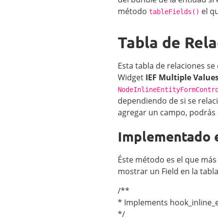
método
el qu
tableFields()
Tabla de Rel
Esta tabla de relaciones s
Widget
IEF Multiple Value
NodeInlineEntityFormContr
dependiendo de si se relaci
agregar un campo, podrás h
Implementado e
Éste método es el que más 
mostrar un Field en la tabla
/**
* Implements hook_inline_en
*/