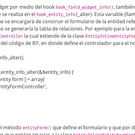
widget por medio del hook
, también
hook_field_widget_info()
 se realiza en el
(_alter). Esta variable (ll
hook_entity_info
que se encargará de construir el formulario de la entidad re
se generaría la tabla de relaciones. Por ejemplo para la e
la cual extiende de la clase
Controller
EntityInlineEntityFo
del código de IEF, en donde define el controlador para el n
fo_alter().
entity_info_alter(&$entity_info) {
entity form'] = array(
EntityFormController',
 el método
que define el formulario y que por de
entityForm()
es que existen (gracias a la clase
EntityInlineEntityFormCon