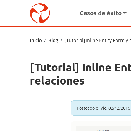
Pasar al contenido principal
Main navigat
Casos de éxito
Ruta de navegación
Inicio
Blog
[Tutorial] Inline Entity Form y
[Tutorial] Inline E
relaciones
Posteado el
Vie, 02/12/2016