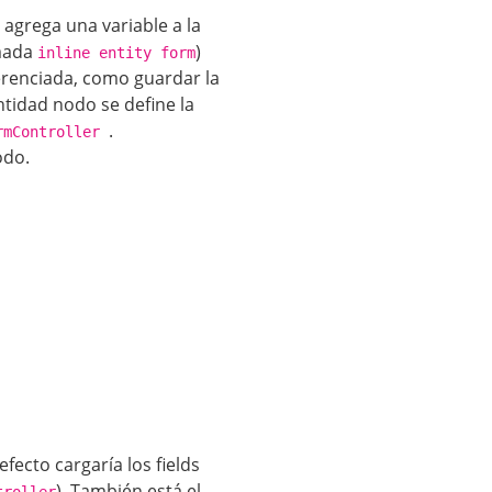
 agrega una variable a la
amada
)
inline entity form
ferenciada, como guardar la
ntidad nodo se define la
.
rmController
odo.
fecto cargaría los fields
). También está el
troller