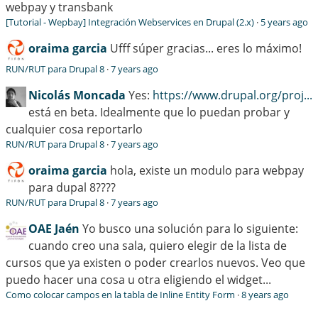
webpay y transbank
[Tutorial - Wepbay] Integración Webservices en Drupal (2.x)
·
5 years ago
oraima garcia
Ufff súper gracias... eres lo máximo!
RUN/RUT para Drupal 8
·
7 years ago
Nicolás Moncada
Yes:
https://www.drupal.org/proj...
está en beta. Idealmente que lo puedan probar y
cualquier cosa reportarlo
RUN/RUT para Drupal 8
·
7 years ago
oraima garcia
hola, existe un modulo para webpay
para dupal 8????
RUN/RUT para Drupal 8
·
7 years ago
OAE Jaén
Yo busco una solución para lo siguiente:
cuando creo una sala, quiero elegir de la lista de
cursos que ya existen o poder crearlos nuevos. Veo que
puedo hacer una cosa u otra eligiendo el widget...
Como colocar campos en la tabla de Inline Entity Form
·
8 years ago