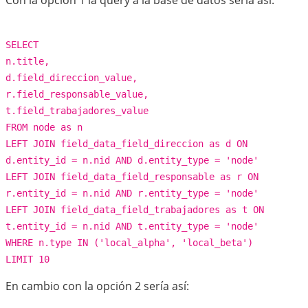
Con la opción 1 la query a la base de datos sería así:
SELECT
n.title,
d.field_direccion_value,
r.field_responsable_value,
t.field_trabajadores_value
FROM node as n
LEFT JOIN field_data_field_direccion as d ON
d.entity_id = n.nid AND d.entity_type = 'node'
LEFT JOIN field_data_field_responsable as r ON
r.entity_id = n.nid AND r.entity_type = 'node'
LEFT JOIN field_data_field_trabajadores as t ON
t.entity_id = n.nid AND t.entity_type = 'node'
WHERE n.type IN ('local_alpha', 'local_beta')
LIMIT 10
En cambio con la opción 2 sería así: