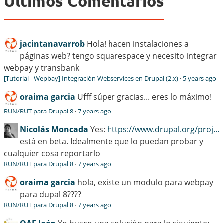
Últimos Comentarios
jacintanavarrob
Hola! hacen instalaciones a
páginas web? tengo squarespace y necesito integrar
webpay y transbank
[Tutorial - Wepbay] Integración Webservices en Drupal (2.x)
·
5 years ago
oraima garcia
Ufff súper gracias... eres lo máximo!
RUN/RUT para Drupal 8
·
7 years ago
Nicolás Moncada
Yes:
https://www.drupal.org/proj...
está en beta. Idealmente que lo puedan probar y
cualquier cosa reportarlo
RUN/RUT para Drupal 8
·
7 years ago
oraima garcia
hola, existe un modulo para webpay
para dupal 8????
RUN/RUT para Drupal 8
·
7 years ago