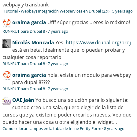
webpay y transbank
[Tutorial - Wepbay] Integración Webservices en Drupal (2.x)
·
5 years ago
oraima garcia
Ufff súper gracias... eres lo máximo!
RUN/RUT para Drupal 8
·
7 years ago
Nicolás Moncada
Yes:
https://www.drupal.org/proj...
está en beta. Idealmente que lo puedan probar y
cualquier cosa reportarlo
RUN/RUT para Drupal 8
·
7 years ago
oraima garcia
hola, existe un modulo para webpay
para dupal 8????
RUN/RUT para Drupal 8
·
7 years ago
OAE Jaén
Yo busco una solución para lo siguiente:
cuando creo una sala, quiero elegir de la lista de
cursos que ya existen o poder crearlos nuevos. Veo que
puedo hacer una cosa u otra eligiendo el widget...
Como colocar campos en la tabla de Inline Entity Form
·
8 years ago